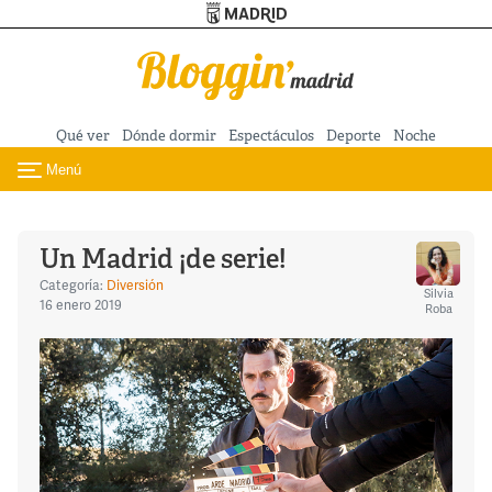
Turismo de Madrid
Pasar al contenido principal
Qué ver
Dónde dormir
Espectáculos
Deporte
Noche
Menú
Toggle navigation
Un Madrid ¡de serie!
Categoría:
Diversión
Silvia
16 enero 2019
Roba