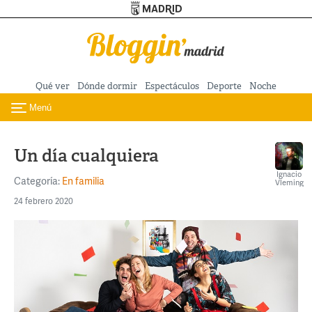
Turismo de Madrid
Pasar al contenido principal
Qué ver
Dónde dormir
Espectáculos
Deporte
Noche
Menú
Toggle navigation
Un día cualquiera
Ignacio
Categoría:
En familia
Vleming
24 febrero 2020