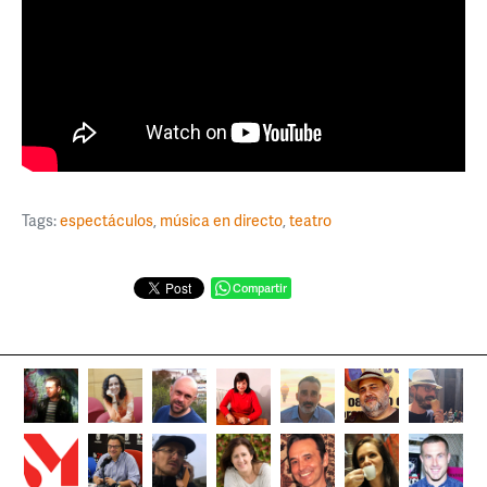
Tags:
espectáculos
,
música en directo
,
teatro
Compartir