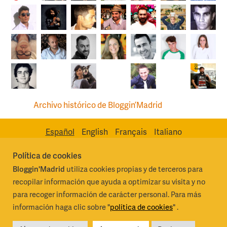
Archivo histórico de Bloggin’Madrid
Español
English
Français
Italiano
Política de cookies
Bloggin'Madrid
utiliza cookies propias y de terceros para
Madrid Destino Cultura Turismo y Negocio, S.A.
Algunos derechos
recopilar información que ayuda a optimizar su visita y no
reservados 2026
para recoger información de carácter personal. Para más
información haga clic sobre "
política de cookies
" .
Condiciones generales de uso