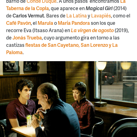
barrio de
Conde Duque
. A unos pasos encontramos
La
Taberna de la Copla
, que aparece en
Magical Girl
(2014)
de
Carlos Vermut
. Bares de
La Latina
y
Lavapiés
, como el
Café Pavón
, el
Marula
o
María Pandora
son los que
recorre Eva (Itsaso Arana) en
La virgen de agosto
(2019),
de
Jonás Trueba
, cuyo argumento gira en torno a las
castizas
fiestas de San Cayetano, San Lorenzo y La
Paloma
.