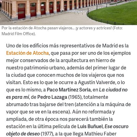
Por la estación de Atocha pasan viajeros… ¡y actores y actrices! (Foto:
Madrid Film Office).
Uno de los edificios más representativos de Madrid es la
Estación de Atocha
, que pasa por ser uno de los ejemplos
mejor conservados de la arquitectura en hierro de
nuestro patrimonio urbano, además del primer lugar de
la ciudad que conocen muchos de los viajeros que nos
visitan. Esto es lo que le ocurre a Agustín Valverde, o lo
que es lo mismo, a
Paco Martínez Soria
, en
La ciudad no
es para mí
, de
Pedro Lazaga
(1965), totalmente
abrumado tras bajarse del tren (atención a la máquina de
vapor que se ve en la escena). Aún no reformada y
ampliada, de otra época nos parecerá también la
estación en la última película de
Luis Buñuel
,
Ese oscuro
objeto de deseo
(1977), a la que llega Mathieu Faber