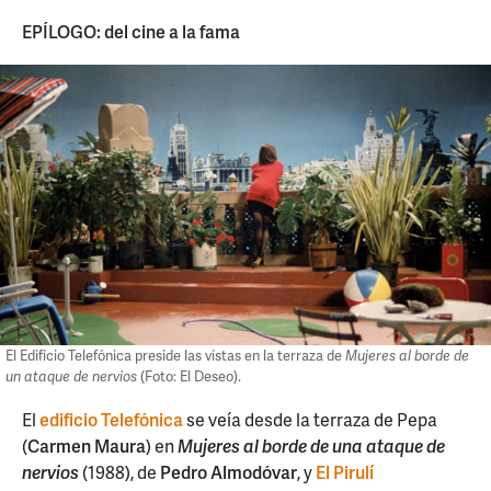
EPÍLOGO: del cine a la fama
El Edificio Telefónica preside las vistas en la terraza de
Mujeres al borde de
un ataque de nervios
(Foto: El Deseo).
El
edificio Telefónica
se veía desde la terraza de Pepa
(
Carmen Maura
) en
Mujeres al borde de una ataque de
nervios
(1988), de
Pedro Almodóvar
, y
El Pirulí