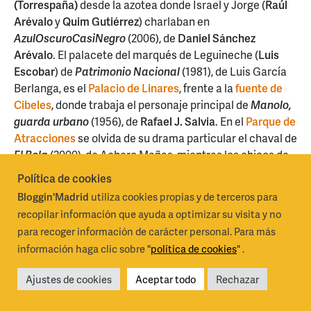
(Torrespaña)
desde la azotea donde Israel y Jorge (
Raúl
Arévalo
y
Quim Gutiérrez
) charlaban en
AzulOscuroCasiNegro
(2006), de
Daniel Sánchez
Arévalo
. El palacete del marqués de Leguineche (
Luis
Escobar
) de
Patrimonio Nacional
(1981), de Luis García
Berlanga, es el
Palacio de Linares
, frente a la
fuente de
Cibeles
, donde trabaja el personaje principal de
Manolo,
guarda urbano
(1956), de
Rafael J. Salvia
. En el
Parque de
Atracciones
se olvida de su drama particular el chaval de
El Bola
(2000), de Achero Mañas, mientras los chicos de
Barrio
(1998), de Fernando León de Aranoa, descubren
Política de cookies
otros mundos en una antigua
estación fantasma de
Bloggin'Madrid
utiliza cookies propias y de terceros para
Metro
hoy reconvertida en el museo
Andén Cero
.
recopilar información que ayuda a optimizar su visita y no
para recoger información de carácter personal. Para más
información haga clic sobre "
política de cookies
" .
Ajustes de cookies
Aceptar todo
Rechazar