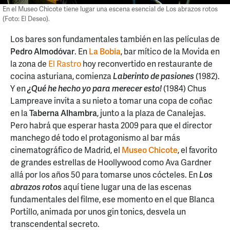
En el Museo Chicote tiene lugar una escena esencial de Los abrazos rotos
(Foto: El Deseo).
Los bares son fundamentales también en las películas de
Pedro Almodóvar
. En
La Bobia
, bar mítico de la Movida en
la zona de
El Rastro
hoy reconvertido en restaurante de
cocina asturiana, comienza
Laberinto de pasiones
(1982).
Y en
¿Qué he hecho yo para merecer esto!
(1984) Chus
Lampreave invita a su nieto a tomar una copa de coñac
en la
Taberna Alhambra
, junto a la plaza de Canalejas.
Pero habrá que esperar hasta 2009 para que el director
manchego dé todo el protagonismo al bar más
cinematográfico de Madrid, el
Museo Chicote
, el favorito
de grandes estrellas de Hoollywood como Ava Gardner
allá por los años 50 para tomarse unos cócteles. En
Los
abrazos rotos
aquí tiene lugar una de las escenas
fundamentales del filme, ese momento en el que Blanca
Portillo, animada por unos gin tonics, desvela un
transcendental secreto.