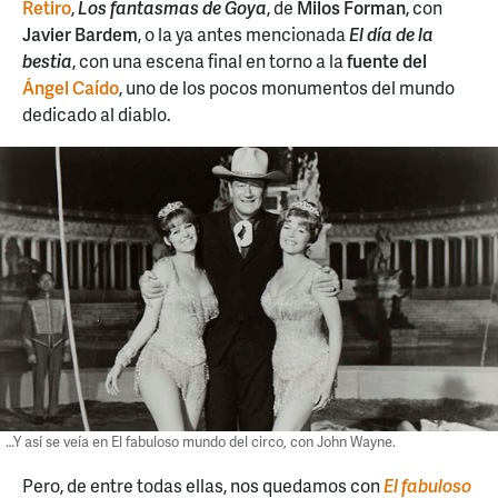
Retiro
,
Los fantasmas de Goya
, de
Milos Forman
, con
Javier Bardem
, o la ya antes mencionada
El día de la
bestia
, con una escena final en torno a la
fuente del
Ángel Caído
, uno de los pocos monumentos del mundo
dedicado al diablo.
…Y así se veía en El fabuloso mundo del circo, con John Wayne.
Pero, de entre todas ellas, nos quedamos con
El fabuloso