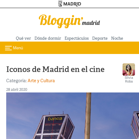
Turismo de Madrid
Pasar al contenido principal
Qué ver
Dónde dormir
Espectáculos
Deporte
Noche
Menú
Toggle navigation
Iconos de Madrid en el cine
Silvia
Categoría:
Arte y Cultura
Roba
28 abril 2020