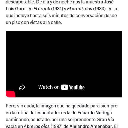
descapotable. De día y de noche nos la muestra
José
Luis Garci
en
El crack
(1981) y
El crack dos
(1983), en la
que incluye hasta seis minutos de conversación desde
un piso con vistas a la calle.
Pero, sin duda, la imagen que ha quedado para siempre
en la retina del espectador es la de
Eduardo Noriega
caminando, asustado, por una sorprendente Gran Vía
vacía en
Abre los ojos
(1997) de
Alejandro Amenábar
. El