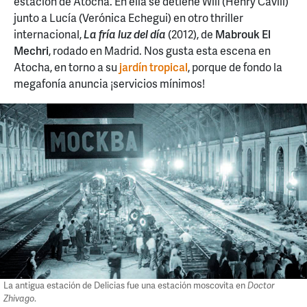
estación de Atocha. En ella se detiene Will (Henry Cavill)
junto a Lucía (Verónica Echegui) en otro thriller
internacional,
La fría luz del día
(2012), de
Mabrouk El
Mechri
, rodado en Madrid. Nos gusta esta escena en
Atocha, en torno a su
jardín tropical
, porque de fondo la
megafonía anuncia ¡servicios mínimos!
La antigua estación de Delicias fue una estación moscovita en
Doctor
Zhivago
.