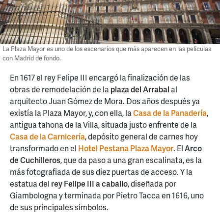
La Plaza Mayor es uno de los escenarios que más aparecen en las películas
con Madrid de fondo.
En 1617 el rey Felipe III encargó la finalización de las
obras de remodelación de la
plaza del Arrabal
al
arquitecto Juan Gómez de Mora. Dos años después ya
existía la Plaza Mayor, y, con ella, la
Casa de la Panadería
,
antigua tahona de la Villa, situada justo enfrente de la
Casa de la Carnicería
, depósito general de carnes hoy
transformado en el
Hotel Pestana Plaza Mayor
. El
Arco
de Cuchilleros
, que da paso a una gran escalinata, es la
más fotografiada de sus diez puertas de acceso. Y la
estatua del
rey Felipe III a caballo
, diseñada por
Giambologna y terminada por Pietro Tacca en 1616, uno
de sus principales símbolos.