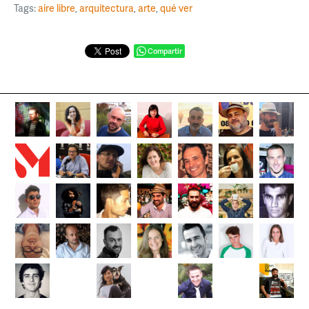
Tags:
aire libre
,
arquitectura
,
arte
,
qué ver
Compartir