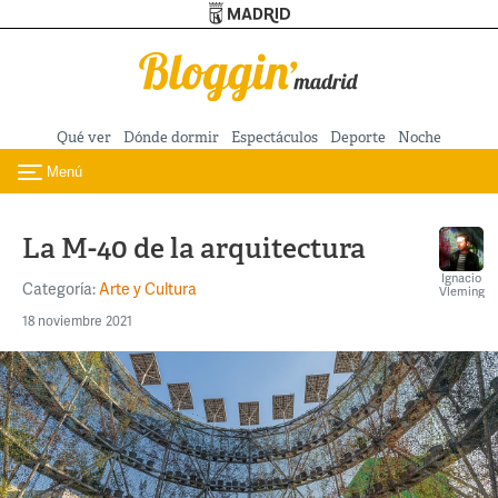
Turismo de Madrid
Pasar al contenido principal
Qué ver
Dónde dormir
Espectáculos
Deporte
Noche
Menú
Toggle navigation
La M-40 de la arquitectura
Ignacio
Categoría:
Arte y Cultura
Vleming
18 noviembre 2021