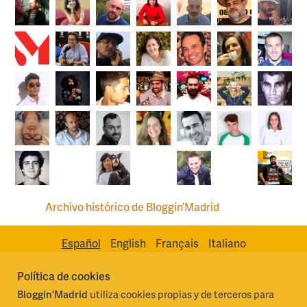
Archivo histórico de Bloggin’Madrid
Español
English
Français
Italiano
Política de cookies
Bloggin'Madrid
utiliza cookies propias y de terceros para
Madrid Destino Cultura Turismo y Negocio, S.A.
Algunos derechos