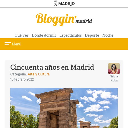
Turismo de Madrid
Pasar al contenido principal
Qué ver
Dónde dormir
Espectáculos
Deporte
Noche
Menú
Toggle navigation
Cincuenta años en Madrid
Categoría:
Arte y Cultura
Silvia
15 febrero 2022
Roba