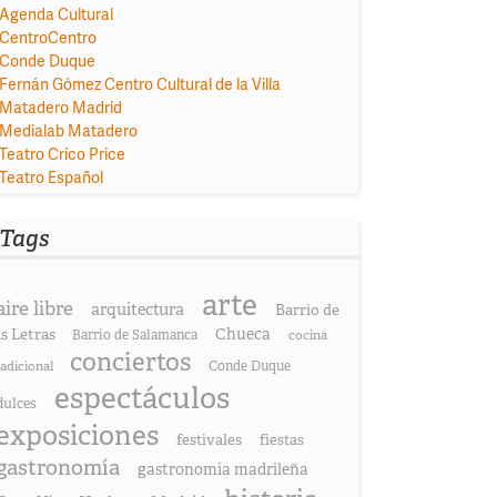
Agenda Cultural
CentroCentro
Conde Duque
Fernán Gómez Centro Cultural de la Villa
Matadero Madrid
Medialab Matadero
Teatro Crico Price
Teatro Español
Tags
arte
aire libre
arquitectura
Barrio de
as Letras
Chueca
Barrio de Salamanca
cocina
conciertos
radicional
Conde Duque
espectáculos
dulces
exposiciones
festivales
fiestas
gastronomía
gastronomía madrileña