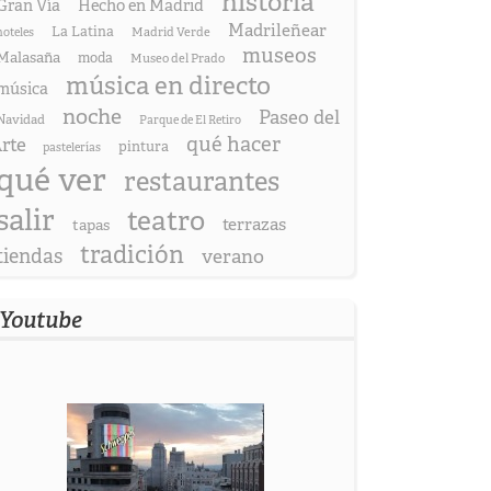
historia
Gran Vía
Hecho en Madrid
Madrileñear
La Latina
hoteles
Madrid Verde
museos
Malasaña
moda
Museo del Prado
música en directo
música
noche
Paseo del
Navidad
Parque de El Retiro
qué hacer
rte
pintura
pastelerías
qué ver
restaurantes
salir
teatro
terrazas
tapas
tradición
tiendas
verano
Youtube