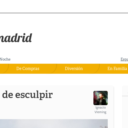
Noche
Esp
De Compras
Diversión
En Familia
r de esculpir
Ignacio
Vleming