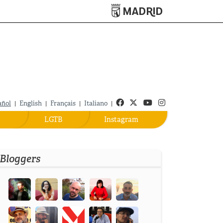
Turismo de Madrid
Facebook
Twitter
Youtube
Instagram
añol
|
English
|
Français
|
Italiano
|
LGTB
Instagram
Bloggers