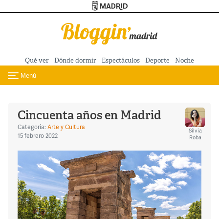
Turismo de Madrid
Pasar al contenido principal
Qué ver
Dónde dormir
Espectáculos
Deporte
Noche
Menú
Toggle navigation
Cincuenta años en Madrid
Categoría:
Arte y Cultura
Silvia
15 febrero 2022
Roba