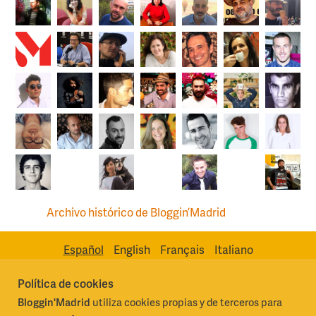
Archivo histórico de Bloggin’Madrid
Español
English
Français
Italiano
Política de cookies
Bloggin'Madrid
utiliza cookies propias y de terceros para
Madrid Destino Cultura Turismo y Negocio, S.A.
Algunos derechos