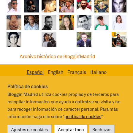
Archivo histórico de Bloggin’Madrid
Español
English
Français
Italiano
Política de cookies
Bloggin'Madrid
utiliza cookies propias y de terceros para
Madrid Destino Cultura Turismo y Negocio, S.A.
Algunos derechos
recopilar información que ayuda a optimizar su visita y no
reservados 2026
para recoger información de carácter personal. Para más
información haga clic sobre "
política de cookies
" .
Condiciones generales de uso
Ajustes de cookies
Aceptar todo
Rechazar
Política de privacidad y cookies