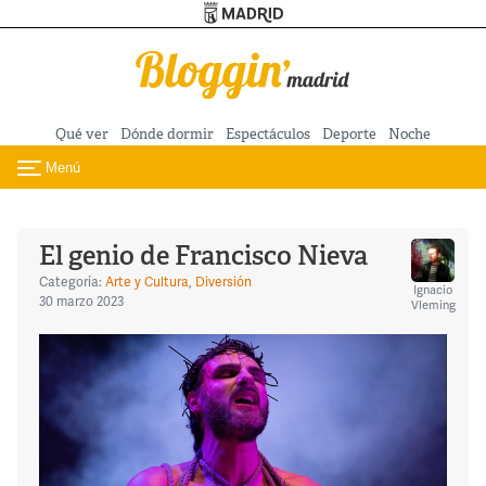
Turismo de Madrid
Pasar al contenido principal
Qué ver
Dónde dormir
Espectáculos
Deporte
Noche
Menú
Toggle navigation
El genio de Francisco Nieva
Categoría:
Arte y Cultura
,
Diversión
Ignacio
30 marzo 2023
Vleming