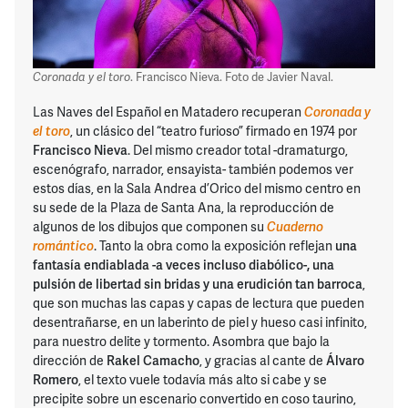
Coronada y el toro
. Francisco Nieva. Foto de Javier Naval.
Las Naves del Español en Matadero recuperan
Coronada y
el toro
, un clásico del “teatro furioso” firmado en 1974 por
Francisco Nieva
. Del mismo creador total -dramaturgo,
escenógrafo, narrador, ensayista- también podemos ver
estos días, en la Sala Andrea d’Orico del mismo centro en
su sede de la Plaza de Santa Ana, la reproducción de
algunos de los dibujos que componen su
Cuaderno
romántico
. Tanto la obra como la exposición reflejan
una
fantasía endiablada -a veces incluso diabólico-, una
pulsión de libertad sin bridas y una erudición tan barroca
,
que son muchas las capas y capas de lectura que pueden
desentrañarse, en un laberinto de piel y hueso casi infinito,
para nuestro delite y tormento. Asombra que bajo la
dirección de
Rakel Camacho
, y gracias al cante de
Álvaro
Romero
, el texto vuele todavía más alto si cabe y se
precipite sobre un escenario convertido en coso taurino,