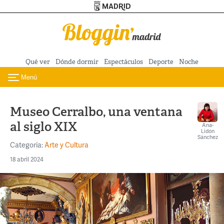
Turismo de Madrid
Pasar al contenido principal
Qué ver
Dónde dormir
Espectáculos
Deporte
Noche
Menú
Toggle navigation
Museo Cerralbo, una ventana
al siglo XIX
Ana-
Lidón
Sánchez
Categoría:
Arte y Cultura
18 abril 2024