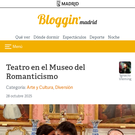
Turismo de Madrid
Pasar al contenido principal
Qué ver
Dónde dormir
Espectáculos
Deporte
Noche
Menú
Toggle navigation
Teatro en el Museo del
Romanticismo
Ignacio
Vleming
Categoría:
Arte y Cultura
,
Diversión
28 octubre 2025