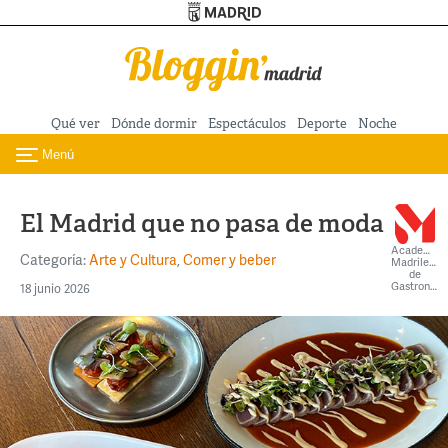
Turismo de Madrid
Pasar al contenido principal
Qué ver
Dónde dormir
Espectáculos
Deporte
Noche
Menú
Toggle navigation
El Madrid que no pasa de moda
Academia
Categoría:
Arte y Cultura
,
Comer y beber
Madrileña
de
Gastronomía
18 junio 2026