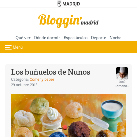
Turismo de Madrid
Pasar al contenido principal
Qué ver
Dónde dormir
Espectáculos
Deporte
Noche
Menú
Toggle navigation
Los buñuelos de Nunos
Categoría:
Comer y beber
José
29 octubre 2013
Fernández