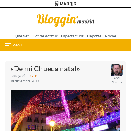
Turismo de Madrid
Pasar al contenido principal
Qué ver
Dónde dormir
Espectáculos
Deporte
Noche
Menú
Toggle navigation
«De mi Chueca natal»
Categoría:
LGTB
Abel
19 diciembre 2013
Martos