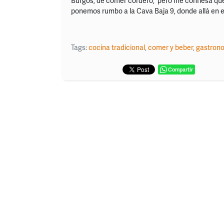
Burgos, de comer cordero, pero me confiesa que
ponemos rumbo a la Cava Baja 9, donde allá en el
Tags:
cocina tradicional
,
comer y beber
,
gastron
Compartir