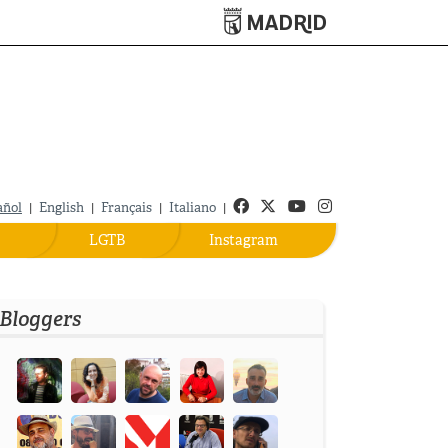
Turismo de Madrid
Facebook
Twitter
Youtube
Instagram
añol
|
English
|
Français
|
Italiano
|
LGTB
Instagram
Bloggers