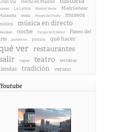
historia
Gran Vía
Hecho en Madrid
Madrileñear
La Latina
hoteles
Madrid Verde
museos
Malasaña
moda
Museo del Prado
música en directo
música
noche
Paseo del
Navidad
Parque de El Retiro
qué hacer
rte
pintura
pastelerías
qué ver
restaurantes
salir
teatro
terrazas
tapas
tradición
tiendas
verano
Youtube