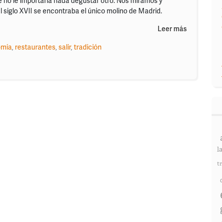
 no le importaría nada degustar otro. Nos miramos y
 siglo XVII se encontraba el único molino de Madrid.
Leer más
omía
,
restaurantes
,
salir
,
tradición
l
t