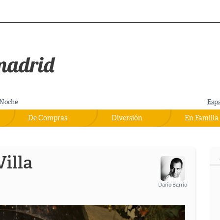
Noche
Esp
De Compras
Diversión
En Familia
Villa
Darío Barrio