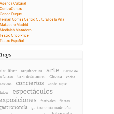
Agenda Cultural
CentroCentro
Conde Duque
Fernán Gómez Centro Cultural de la Villa
Matadero Madrid
Medialab Matadero
Teatro Crico Price
Teatro Español
Tags
arte
aire libre
arquitectura
Barrio de
as Letras
Chueca
Barrio de Salamanca
cocina
conciertos
radicional
Conde Duque
espectáculos
dulces
exposiciones
festivales
fiestas
gastronomía
gastronomía madrileña