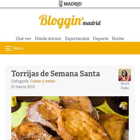
Turismo de Madrid
Pasar al contenido principal
Qué ver
Dónde dormir
Espectáculos
Deporte
Noche
Menú
Toggle navigation
Torrijas de Semana Santa
Categoría:
Comer y beber
Silvia
21 marzo 2013
Roba