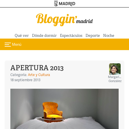
Turismo de Madrid
Pasar al contenido principal
Qué ver
Dónde dormir
Espectáculos
Deporte
Noche
Menú
Toggle navigation
APERTURA 2013
Categoría:
Arte y Cultura
Margarita
18 septiembre 2013
González