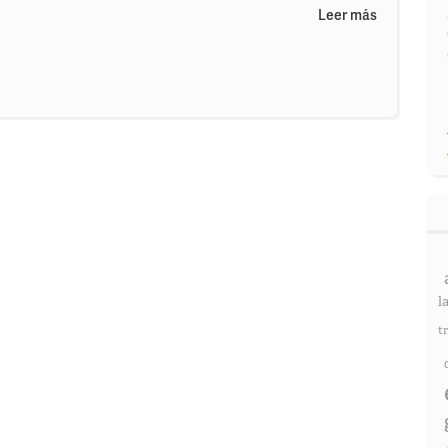
Leer más
l
t