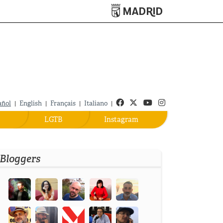
Turismo de Madrid
Facebook
Twitter
Youtube
Instagram
añol
|
English
|
Français
|
Italiano
|
LGTB
Instagram
Bloggers