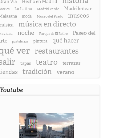
historia
Gran Vía
Hecho en Madrid
Madrileñear
La Latina
hoteles
Madrid Verde
museos
Malasaña
moda
Museo del Prado
música en directo
música
noche
Paseo del
Navidad
Parque de El Retiro
qué hacer
rte
pintura
pastelerías
qué ver
restaurantes
salir
teatro
terrazas
tapas
tradición
tiendas
verano
Youtube