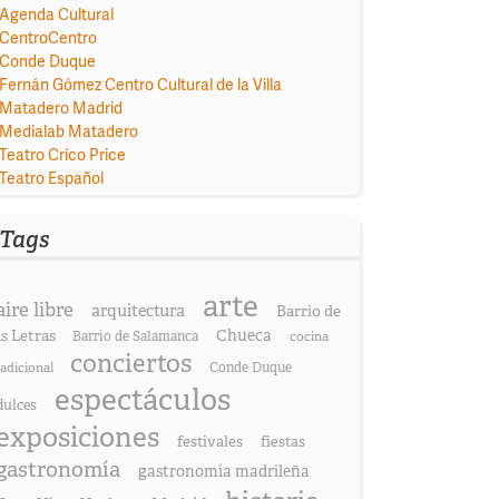
Agenda Cultural
CentroCentro
Conde Duque
Fernán Gómez Centro Cultural de la Villa
Matadero Madrid
Medialab Matadero
Teatro Crico Price
Teatro Español
Tags
arte
aire libre
arquitectura
Barrio de
as Letras
Chueca
Barrio de Salamanca
cocina
conciertos
radicional
Conde Duque
espectáculos
dulces
exposiciones
festivales
fiestas
gastronomía
gastronomía madrileña