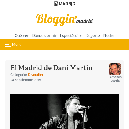
Turismo de Madrid
Pasar al contenido principal
Qué ver
Dónde dormir
Espectáculos
Deporte
Noche
Menú
Toggle navigation
El Madrid de Dani Martín
Categoría:
Diversión
Fernando
24 septiembre 2015
Martín