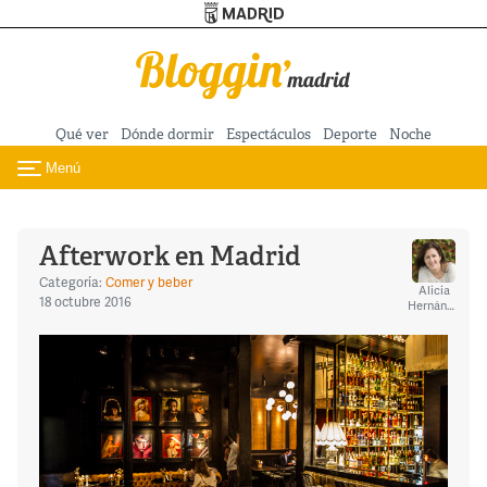
Turismo de Madrid
Pasar al contenido principal
Qué ver
Dónde dormir
Espectáculos
Deporte
Noche
Menú
Toggle navigation
Afterwork en Madrid
Categoría:
Comer y beber
Alicia
18 octubre 2016
Hernández