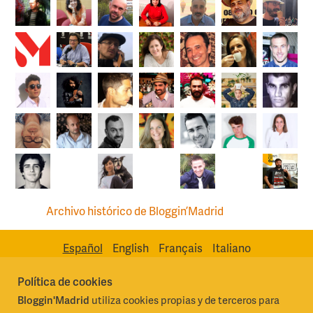
Archivo histórico de Bloggin’Madrid
Español
English
Français
Italiano
Política de cookies
Bloggin'Madrid
utiliza cookies propias y de terceros para
Madrid Destino Cultura Turismo y Negocio, S.A.
Algunos derechos