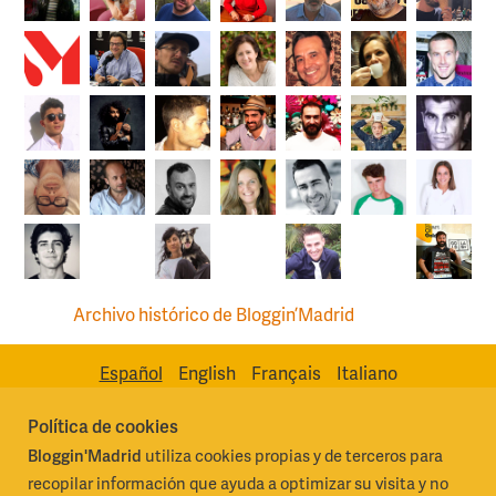
Archivo histórico de Bloggin’Madrid
Español
English
Français
Italiano
Política de cookies
Bloggin'Madrid
utiliza cookies propias y de terceros para
Madrid Destino Cultura Turismo y Negocio, S.A.
Algunos derechos
recopilar información que ayuda a optimizar su visita y no