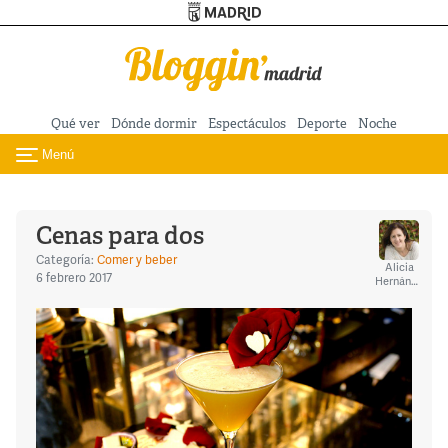
Turismo de Madrid
Pasar al contenido principal
Qué ver
Dónde dormir
Espectáculos
Deporte
Noche
Menú
Toggle navigation
Cenas para dos
Categoría:
Comer y beber
Alicia
6 febrero 2017
Hernández