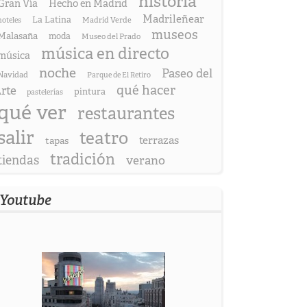
historia
Gran Vía
Hecho en Madrid
Madrileñear
La Latina
hoteles
Madrid Verde
museos
Malasaña
moda
Museo del Prado
música en directo
música
noche
Paseo del
Navidad
Parque de El Retiro
qué hacer
rte
pintura
pastelerías
qué ver
restaurantes
salir
teatro
terrazas
tapas
tradición
tiendas
verano
Youtube