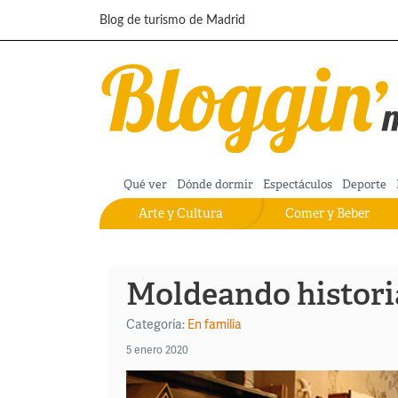
Pasar al contenido principal
Blog de turismo de Madrid
Qué ver
Dónde dormir
Espectáculos
Deporte
Arte y Cultura
Comer y Beber
Moldeando histori
Categoría:
En familia
5 enero 2020