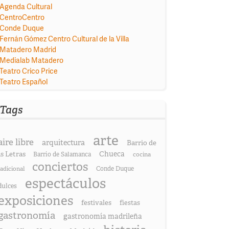
Agenda Cultural
CentroCentro
Conde Duque
Fernán Gómez Centro Cultural de la Villa
Matadero Madrid
Medialab Matadero
Teatro Crico Price
Teatro Español
Tags
arte
aire libre
arquitectura
Barrio de
as Letras
Chueca
Barrio de Salamanca
cocina
conciertos
radicional
Conde Duque
espectáculos
dulces
exposiciones
festivales
fiestas
gastronomía
gastronomía madrileña