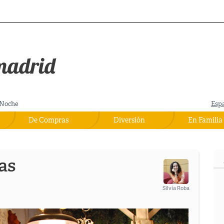
Noche
Esp
De Compras
Diversión
En Familia
as
Silvia Roba