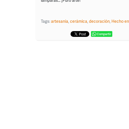
lámparas… ¡Puro arte!
Tags:
artesanía
,
cerámica
,
decoración
,
Hecho en
Compartir