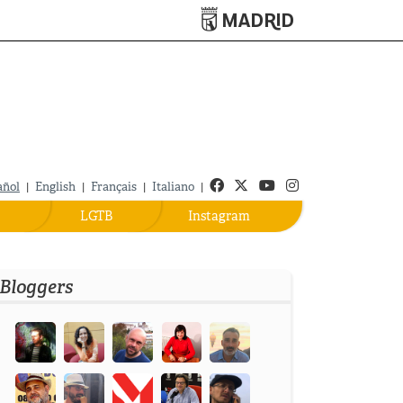
Turismo de Madrid
Facebook
Twitter
Youtube
Instagram
añol
|
English
|
Français
|
Italiano
|
LGTB
Instagram
Bloggers