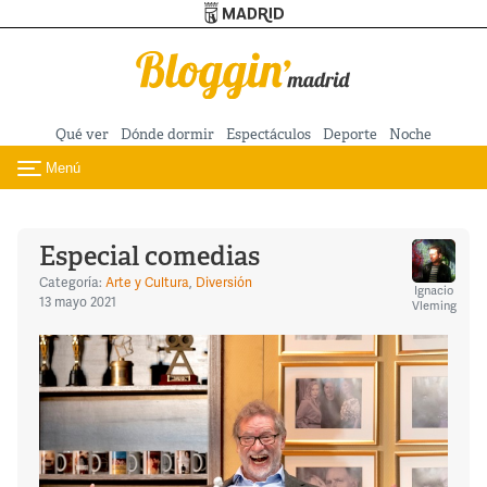
Turismo de Madrid
Pasar al contenido principal
Qué ver
Dónde dormir
Espectáculos
Deporte
Noche
Menú
Toggle navigation
Especial comedias
Categoría:
Arte y Cultura
,
Diversión
Ignacio
13 mayo 2021
Vleming