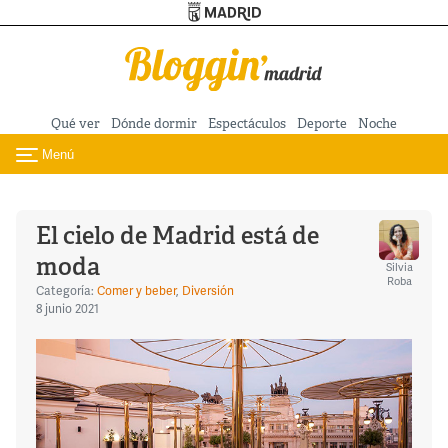
Turismo de Madrid
Pasar al contenido principal
Qué ver
Dónde dormir
Espectáculos
Deporte
Noche
Menú
Toggle navigation
El cielo de Madrid está de
moda
Silvia
Roba
Categoría:
Comer y beber
,
Diversión
8 junio 2021