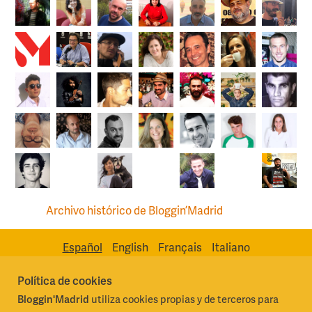
Archivo histórico de Bloggin’Madrid
Español
English
Français
Italiano
Política de cookies
Bloggin'Madrid
utiliza cookies propias y de terceros para
Madrid Destino Cultura Turismo y Negocio, S.A.
Algunos derechos