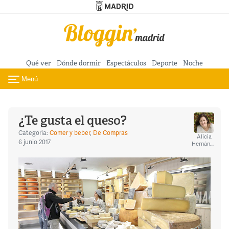
Turismo de Madrid
Pasar al contenido principal
Qué ver
Dónde dormir
Espectáculos
Deporte
Noche
Menú
Toggle navigation
¿Te gusta el queso?
Categoría:
Comer y beber
,
De Compras
Alicia
6 junio 2017
Hernández