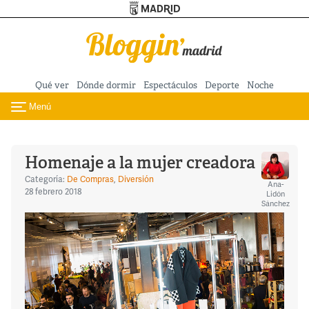
Turismo de Madrid
Pasar al contenido principal
Qué ver
Dónde dormir
Espectáculos
Deporte
Noche
Menú
Toggle navigation
Homenaje a la mujer creadora
Categoría:
De Compras
,
Diversión
Ana-
28 febrero 2018
Lidón
Sánchez