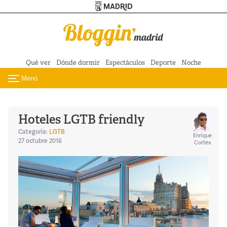
Turismo de Madrid
Pasar al contenido principal
Qué ver
Dónde dormir
Espectáculos
Deporte
Noche
Menú
Toggle navigation
Hoteles LGTB friendly
Categoría:
LGTB
Enrique
27 octubre 2016
Cortés