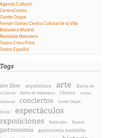
Agenda Cultural
CentroCentro
Conde Duque
Fernán Gómez Centro Cultural de la Villa
Matadero Madrid
Medialab Matadero
Teatro Crico Price
Teatro Español
Tags
arte
aire libre
arquitectura
Barrio de
as Letras
Chueca
Barrio de Salamanca
cocina
conciertos
radicional
Conde Duque
espectáculos
dulces
exposiciones
festivales
fiestas
gastronomía
gastronomía madrileña