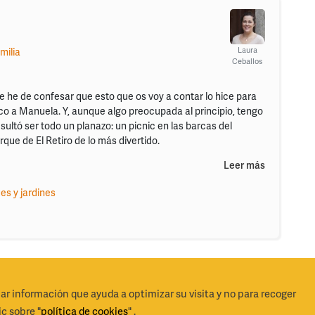
Laura
milia
Ceballos
e he de confesar que esto que os voy a contar lo hice para
co a Manuela. Y, aunque algo preocupada al principio, tengo
sultó ser todo un planazo: un picnic en las barcas del
que de El Retiro de lo más divertido.
Leer más
es y jardines
lar información que ayuda a optimizar su visita y no para recoger
derechos reservados 2026
Cond
c sobre "
política de cookies
" .