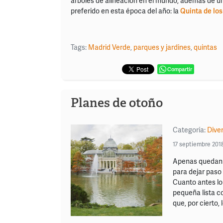
árboles de alineación en el mundo, además de un 
preferido en esta época del año: la
Quinta de los
Tags:
Madrid Verde
,
parques y jardines
,
quintas
Compartir
Planes de otoño
Categoría:
Dive
17 septiembre 201
Apenas quedan u
para dejar paso 
Cuanto antes l
pequeña lista co
que, por cierto,