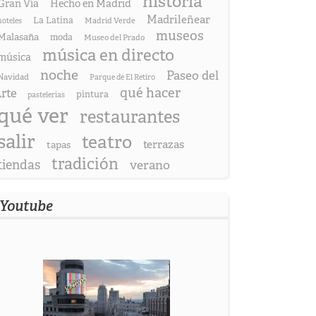
historia
Gran Vía
Hecho en Madrid
Madrileñear
La Latina
hoteles
Madrid Verde
museos
Malasaña
moda
Museo del Prado
música en directo
música
noche
Paseo del
Navidad
Parque de El Retiro
qué hacer
rte
pintura
pastelerías
qué ver
restaurantes
salir
teatro
terrazas
tapas
tradición
tiendas
verano
Youtube