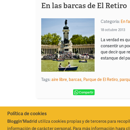
En las barcas de El Retiro
Categoría:
En fa
18 octubre 2013
La verdad es qu
consentir un po
que decir que re
estanque del par
Tags:
aire libre
,
barcas
,
Parque de El Retiro
,
parqu
Compartir
Política de cookies
Bloggin'Madrid
utiliza cookies propias y de terceros para recopi
Madrid Destino Cultura Turismo y Negocio, S.A.
Algunos 
información de carácter personal. Para más información haga cli