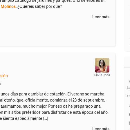
amplio catálogo de jardines y parques. Uno de ellos es mi
 Molinos.
¿Queréis saber por qué?
Leer más
Silvia Roba
rsión
8
l
nos días para cambiar de estación. El verano se marcha
t
al otoño, que, oficialmente, comienza el 23 de septiembre.
o asumamos, mucho mejor. Por eso os he preparado una
n mis sitios preferidos para disfrutar de esta época del año,
 le sienta especialmente […]
Leer más