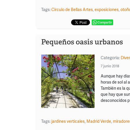
Tags:
Círculo de Bellas Artes
,
exposiciones
,
otoñ
Compartir
Pequeños oasis urbanos
Categoría:
Dive
7 junio 2018
Aunque hay días
horas de sol al 
También es la q
que hay que sum
desconocidos p
Tags:
jardines verticales
,
Madrid Verde
,
miradore