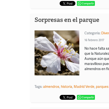
Compartir
Sorpresas en el parque
Categoría:
Dive
16 febrero 2017
No hace falta s
que la Naturalez
Aunque aún qued
maravilloso pue
almendros en fl
Tags:
almendros
,
historia
,
Madrid Verde
,
parques 
Compartir