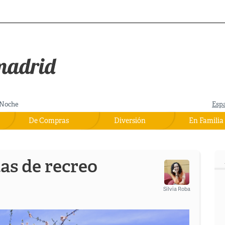
Noche
Esp
De Compras
Diversión
En Familia
as de recreo
Silvia Roba