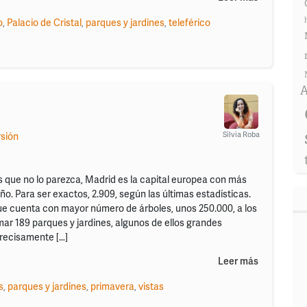
o
,
Palacio de Cristal
,
parques y jardines
,
teleférico
A
Silvia Roba
rsión
 que no lo parezca, Madrid es la capital europea con más
año. Para ser exactos, 2.909, según las últimas estadísticas.
ue cuenta con mayor número de árboles, unos 250.000, a los
ar 189 parques y jardines, algunos de ellos grandes
recisamente […]
Leer más
s
,
parques y jardines
,
primavera
,
vistas