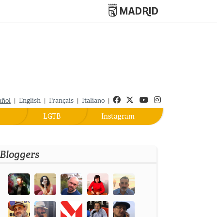
Turismo de Madrid
Facebook
Twitter
Youtube
Instagram
añol
|
English
|
Français
|
Italiano
|
LGTB
Instagram
Bloggers