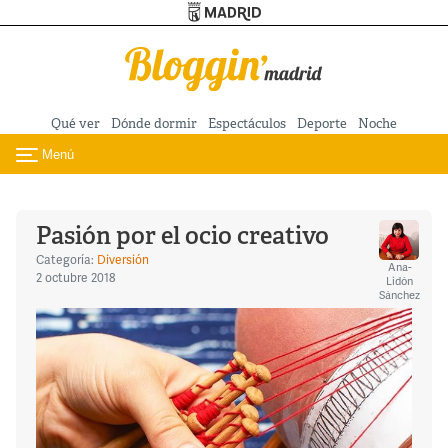
Turismo de Madrid
Pasar al contenido principal
Qué ver
Dónde dormir
Espectáculos
Deporte
Noche
Menú
Toggle navigation
Pasión por el ocio creativo
Categoría:
Diversión
Ana-
2 octubre 2018
Lidón
Sánchez