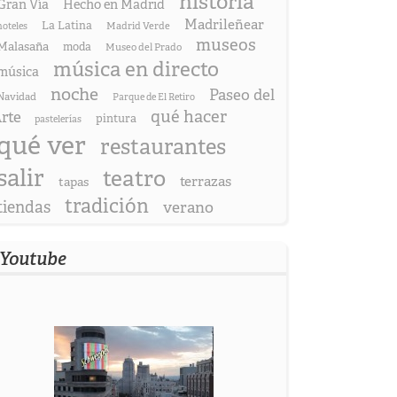
historia
Gran Vía
Hecho en Madrid
Madrileñear
La Latina
hoteles
Madrid Verde
museos
Malasaña
moda
Museo del Prado
música en directo
música
noche
Paseo del
Navidad
Parque de El Retiro
qué hacer
rte
pintura
pastelerías
qué ver
restaurantes
salir
teatro
terrazas
tapas
tradición
tiendas
verano
Youtube