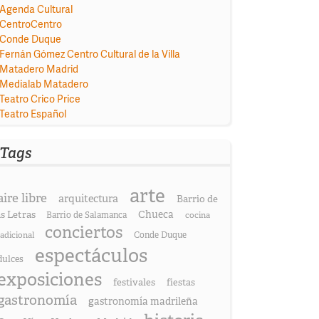
Agenda Cultural
CentroCentro
Conde Duque
Fernán Gómez Centro Cultural de la Villa
Matadero Madrid
Medialab Matadero
Teatro Crico Price
Teatro Español
Tags
arte
aire libre
arquitectura
Barrio de
as Letras
Chueca
Barrio de Salamanca
cocina
conciertos
radicional
Conde Duque
espectáculos
dulces
exposiciones
festivales
fiestas
gastronomía
gastronomía madrileña