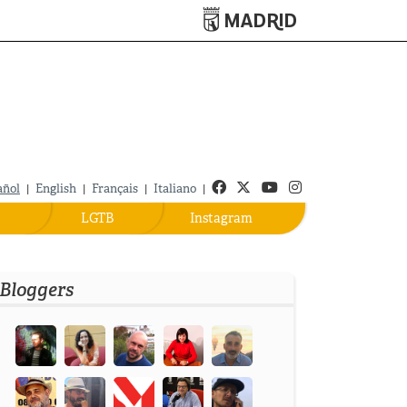
Turismo de Madrid
Facebook
Twitter
Youtube
Instagram
añol
|
English
|
Français
|
Italiano
|
LGTB
Instagram
Bloggers