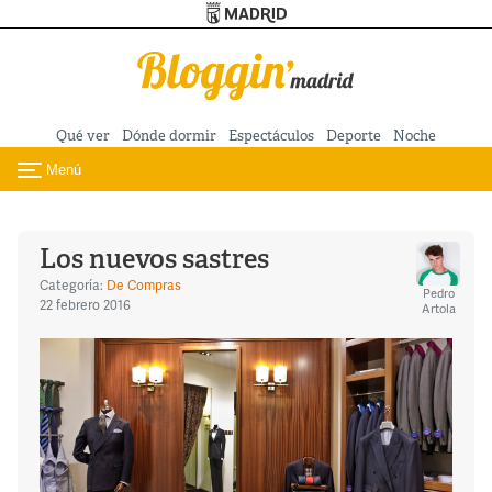
Turismo de Madrid
Pasar al contenido principal
Qué ver
Dónde dormir
Espectáculos
Deporte
Noche
Menú
Toggle navigation
Los nuevos sastres
Categoría:
De Compras
Pedro
22 febrero 2016
Artola