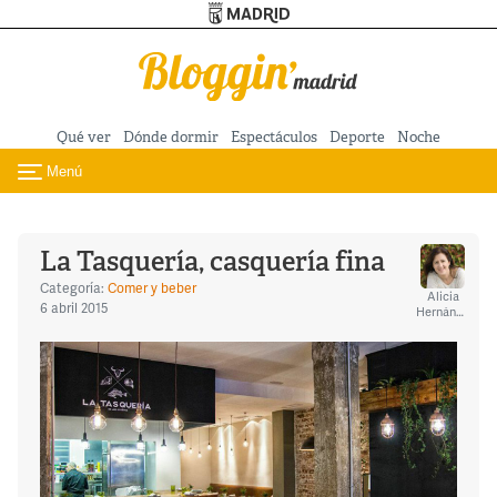
Turismo de Madrid
Pasar al contenido principal
Qué ver
Dónde dormir
Espectáculos
Deporte
Noche
Menú
Toggle navigation
La Tasquería, casquería fina
Categoría:
Comer y beber
Alicia
6 abril 2015
Hernández