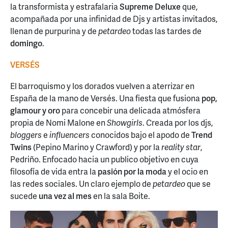
la transformista y estrafalaria
Supreme Deluxe
que,
acompañada por una infinidad de Djs y artistas invitados,
llenan de purpurina y de
petardeo
todas las tardes de
domingo
.
VERSÉS
El barroquismo y los dorados vuelven a aterrizar en
España de la mano de Versés. Una fiesta que fusiona
pop,
glamour y oro
para concebir una delicada atmósfera
propia de Nomi Malone en
Showgirls
. Creada por los djs,
bloggers
e
influencers
conocidos bajo el apodo de
Trend
Twins
(Pepino Marino y Crawford) y por la
reality star
,
Pedriño. Enfocado hacia un publico objetivo en cuya
filosofía de vida entra la
pasión por la moda
y el ocio en
las redes sociales. Un claro ejemplo de
petardeo
que se
sucede
una vez al mes
en la sala Boite.