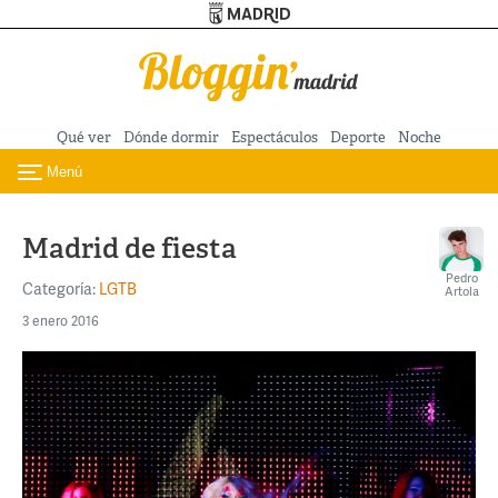
Turismo de Madrid
Pasar al contenido principal
Qué ver
Dónde dormir
Espectáculos
Deporte
Noche
Menú
Toggle navigation
Madrid de fiesta
Pedro
Categoría:
LGTB
Artola
3 enero 2016