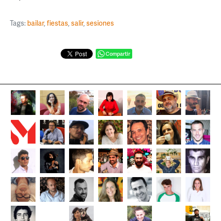
Tags:
bailar
,
fiestas
,
salir
,
sesiones
Compartir