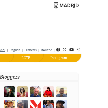
Turismo de Madrid
Facebook
Twitter
Youtube
Instagram
añol
|
English
|
Français
|
Italiano
|
LGTB
Instagram
Bloggers