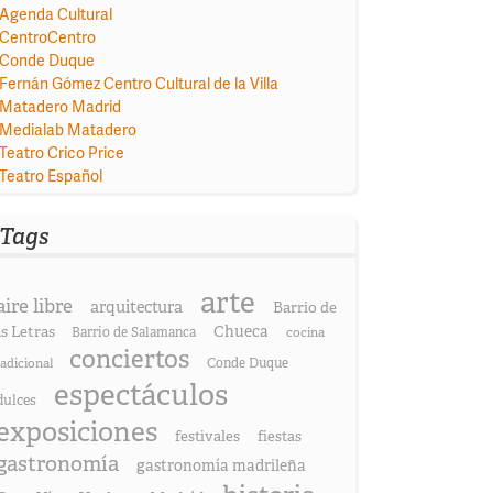
Agenda Cultural
CentroCentro
Conde Duque
Fernán Gómez Centro Cultural de la Villa
Matadero Madrid
Medialab Matadero
Teatro Crico Price
Teatro Español
Tags
arte
aire libre
arquitectura
Barrio de
as Letras
Chueca
Barrio de Salamanca
cocina
conciertos
radicional
Conde Duque
espectáculos
dulces
exposiciones
festivales
fiestas
gastronomía
gastronomía madrileña