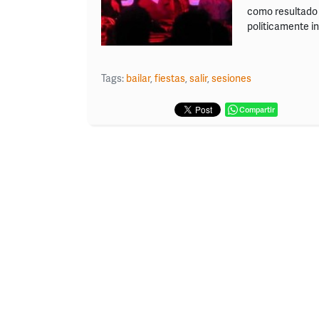
como resultado u
políticamente i
Tags:
bailar
,
fiestas
,
salir
,
sesiones
Compartir