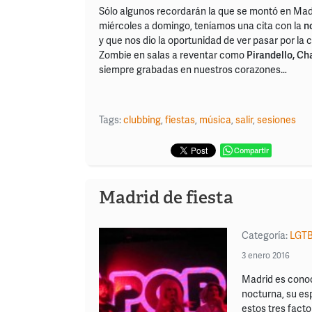
Sólo algunos recordarán la que se montó en Madr
miércoles a domingo, teníamos una cita con la
n
y que nos dio la oportunidad de ver pasar por la
Zombie en salas a reventar como
Pirandello, Ch
siempre grabadas en nuestros corazones…
Tags:
clubbing
,
fiestas
,
música
,
salir
,
sesiones
Compartir
Madrid de fiesta
Categoría:
LGT
3 enero 2016
Madrid es conoc
nocturna, su esp
estos tres fact