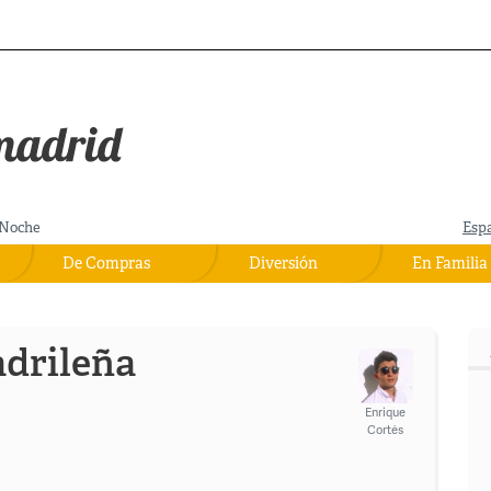
Noche
Esp
De Compras
Diversión
En Familia
drileña
Enrique
Cortés