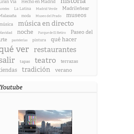
historia
Gran Vía
Hecho en Madrid
Madrileñear
La Latina
hoteles
Madrid Verde
museos
Malasaña
moda
Museo del Prado
música en directo
música
noche
Paseo del
Navidad
Parque de El Retiro
qué hacer
rte
pintura
pastelerías
qué ver
restaurantes
salir
teatro
terrazas
tapas
tradición
tiendas
verano
Youtube