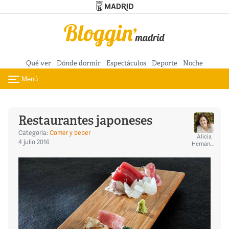
Turismo de Madrid
Pasar al contenido principal
Qué ver
Dónde dormir
Espectáculos
Deporte
Noche
Menú
Toggle navigation
Restaurantes japoneses
Categoría:
Comer y beber
Alicia
4 julio 2016
Hernández