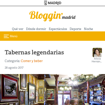
Turismo de Madrid
Pasar al contenido principal
Qué ver
Dónde dormir
Espectáculos
Deporte
Noche
Menú
Toggle navigation
Tabernas legendarias
Alicia
Categoría:
Comer y beber
Hernández
28 agosto 2017