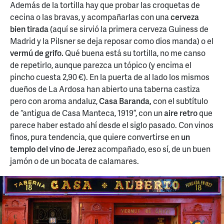
Además de la tortilla hay que probar las croquetas de
cecina o las bravas, y acompañarlas con una
cerveza
bien tirada
(aquí se sirvió la primera cerveza Guiness de
Madrid y la Pilsner se deja reposar como dios manda) o el
vermú de grifo.
Qué buena está su tortilla, no me canso
de repetirlo, aunque parezca un tópico (y encima el
pincho cuesta 2,90 €). En la puerta de al lado los mismos
dueños de La Ardosa han abierto una taberna castiza
pero con aroma andaluz,
Casa Baranda,
con el subtítulo
de “antigua de Casa Manteca, 1919”, con un
aire retro
que
parece haber estado ahí desde el siglo pasado. Con vinos
finos, pura tendencia, que quiere convertirse en
un
templo del vino de Jerez
acompañado, eso sí, de un buen
jamón o de un bocata de calamares.