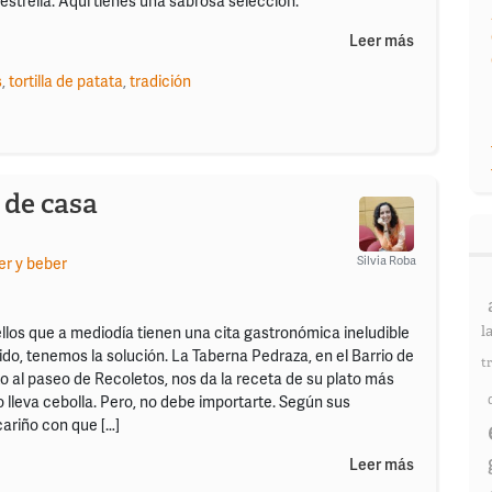
estrella. Aquí tienes una sabrosa selección.
Leer más
s
,
tortilla de patata
,
tradición
r de casa
Silvia Roba
r y beber
l
llos que a mediodía tienen una cita gastronómica ineludible
ido, tenemos la solución. La Taberna Pedraza, en el Barrio de
t
o al paseo de Recoletos, nos da la receta de su plato más
 lleva cebolla. Pero, no debe importarte. Según sus
 cariño con que […]
Leer más