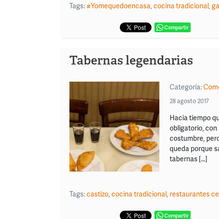
Tags:
#Yomequedoencasa
,
cocina tradicional
,
ga
Compartir
Tabernas legendarias
Categoría:
Come
28 agosto 2017
Hacía tiempo qu
obligatorio, con
costumbre, pero
queda porque sa
tabernas […]
Tags:
castizo
,
cocina tradicional
,
restaurantes ce
Compartir