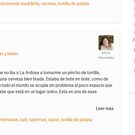
stronomía madrileña
,
recetas
,
tortilla de patata
A
Alicia
r y beber
Hernández
e no iba a La Ardosa a tomarme un pincho de tortilla,
 una cerveza bien tirada. Estaba de bote en bote, como de
 todo el mundo se acopla sin problema al poco espacio que
be que está en un lugar único. Esta es una de esas
Leer más
ntenarios
,
salir
,
tabernas
,
tapas
,
tortilla de patata