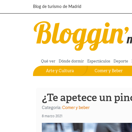
Pasar al contenido principal
Blog de turismo de Madrid
Qué ver
Dónde dormir
Espectáculos
Deporte
Arte y Cultura
Comer y Beber
¿Te apetece un pi
Categoría:
Comer y beber
8 marzo 2021