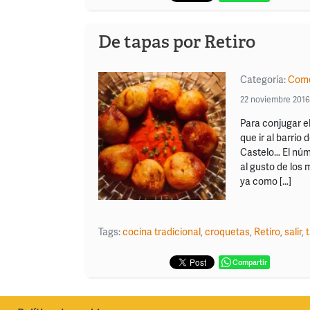
De tapas por Retiro
Categoría:
Come
22 noviembre 2016
Para conjugar e
que ir al barrio
Castelo… El núm
al gusto de los 
ya como […]
Tags:
cocina tradicional
,
croquetas
,
Retiro
,
salir
,
Compartir