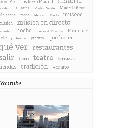
historia
Gran Vía
Hecho en Madrid
Madrileñear
La Latina
hoteles
Madrid Verde
museos
Malasaña
moda
Museo del Prado
música en directo
música
noche
Paseo del
Navidad
Parque de El Retiro
qué hacer
rte
pintura
pastelerías
qué ver
restaurantes
salir
teatro
terrazas
tapas
tradición
tiendas
verano
Youtube