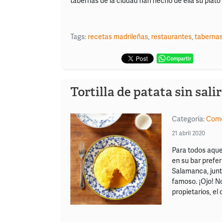
tabernas de la ciudad han hecho de ella su plato 
Tags:
recetas madrileñas
,
restaurantes
,
taberna
Compartir
Tortilla de patata sin sali
Categoría:
Come
21 abril 2020
Para todos aque
en su bar prefer
Salamanca, junt
famoso. ¡Ojo! No
propietarios, el