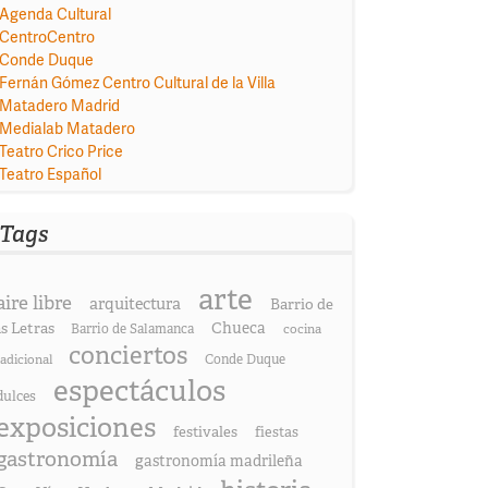
Agenda Cultural
CentroCentro
Conde Duque
Fernán Gómez Centro Cultural de la Villa
Matadero Madrid
Medialab Matadero
Teatro Crico Price
Teatro Español
Tags
arte
aire libre
arquitectura
Barrio de
as Letras
Chueca
Barrio de Salamanca
cocina
conciertos
radicional
Conde Duque
espectáculos
dulces
exposiciones
festivales
fiestas
gastronomía
gastronomía madrileña