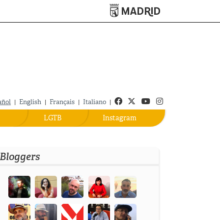
Turismo de Madrid
Facebook
Twitter
Youtube
Instagram
añol
|
English
|
Français
|
Italiano
|
LGTB
Instagram
Bloggers