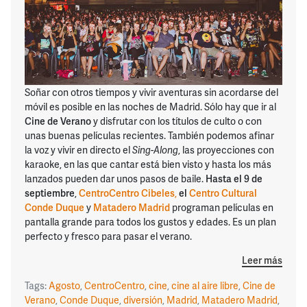
Soñar con otros tiempos y vivir aventuras sin acordarse del
móvil es posible en las noches de Madrid. Sólo hay que ir al
Cine de Verano
y disfrutar con los títulos de culto o con
unas buenas películas recientes. También podemos afinar
la voz y vivir en directo el
Sing-Along
, las proyecciones con
karaoke, en las que cantar está bien visto y hasta los más
lanzados pueden dar unos pasos de baile.
Hasta el 9 de
septiembre
,
CentroCentro Cibeles
,
el
Centro Cultural
Conde Duque
y
Matadero Madrid
programan películas en
pantalla grande para todos los gustos y edades. Es un plan
perfecto y fresco para pasar el verano.
Leer más
Tags:
Agosto
,
CentroCentro
,
cine
,
cine al aire libre
,
Cine de
Verano
,
Conde Duque
,
diversión
,
Madrid
,
Matadero Madrid
,