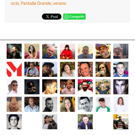
ocio
,
Pantalla Grande
,
verano
Compartir