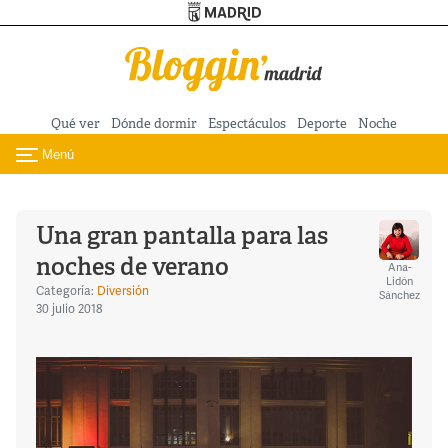
Turismo de Madrid
Pasar al contenido principal
Qué ver
Dónde dormir
Espectáculos
Deporte
Noche
Menú
Toggle navigation
Una gran pantalla para las
noches de verano
Ana-
Lidón
Categoría:
Diversión
Sánchez
30 julio 2018