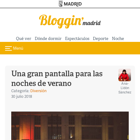
Turismo de Madrid
Pasar al contenido principal
Qué ver
Dónde dormir
Espectáculos
Deporte
Noche
Menú
Toggle navigation
Una gran pantalla para las
noches de verano
Ana-
Lidón
Categoría:
Diversión
Sánchez
30 julio 2018