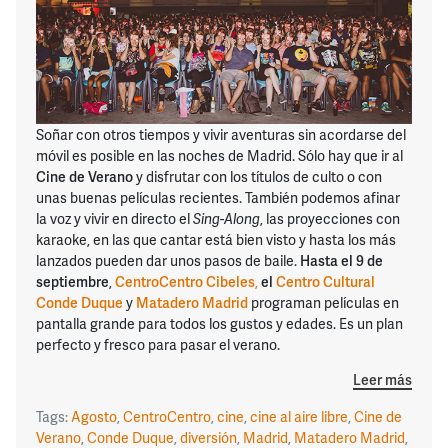
Soñar con otros tiempos y vivir aventuras sin acordarse del
móvil es posible en las noches de Madrid. Sólo hay que ir al
Cine de Verano
y disfrutar con los títulos de culto o con
unas buenas películas recientes. También podemos afinar
la voz y vivir en directo el
Sing-Along
, las proyecciones con
karaoke, en las que cantar está bien visto y hasta los más
lanzados pueden dar unos pasos de baile.
Hasta el 9 de
septiembre
,
CentroCentro Cibeles
,
el
Centro Cultural
Conde Duque
y
Matadero Madrid
programan películas en
pantalla grande para todos los gustos y edades. Es un plan
perfecto y fresco para pasar el verano.
Leer más
Tags:
Agosto
,
CentroCentro
,
cine
,
cine al aire libre
,
Cine de
Verano
,
Conde Duque
,
diversión
,
Madrid
,
Matadero Madrid
,