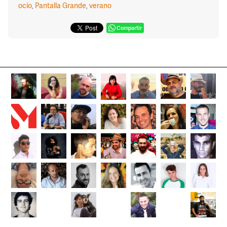
ocio
,
Pantalla Grande
,
verano
Compartir