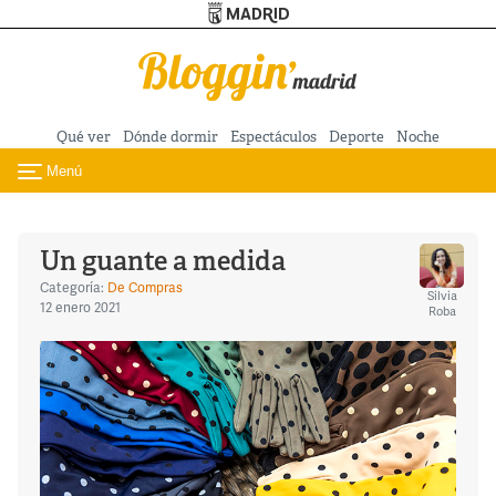
Turismo de Madrid
Pasar al contenido principal
Qué ver
Dónde dormir
Espectáculos
Deporte
Noche
Menú
Toggle navigation
Un guante a medida
Categoría:
De Compras
Silvia
12 enero 2021
Roba