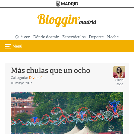
Turismo de Madrid
Pasar al contenido principal
Qué ver
Dónde dormir
Espectáculos
Deporte
Noche
Menú
Toggle navigation
Más chulas que un ocho
Categoría:
Diversión
Silvia
10 mayo 2017
Roba