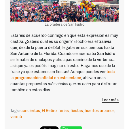
La pradera de San Isidro
Estaréis de acuerdo conmigo en que esta expresión es muy
castiza. ¿Sabéis cuál es su origen? El ocho era el
tranvía
que, desde la puerta del Sol, llegaba en sus tiempos hasta
San Antonio de la Florida
. Cuando se acercaba
San Isidro
se llenaba de chulapos y chulapas camino de la
verbena
…
así que ya os podéis imaginar el resto. ¡Hagamos uso de la
frase ya que estamos en fiestas! Aunque puedes ver
toda
la programación oficial en este enlace
, ahí van unas
cuantas propuestas
más chulas que un ocho
para disfrutar
también en estos días.
Leer más
Tags:
conciertos
,
El Retiro
,
ferias
,
fiestas
,
huertos urbanos
,
vermú