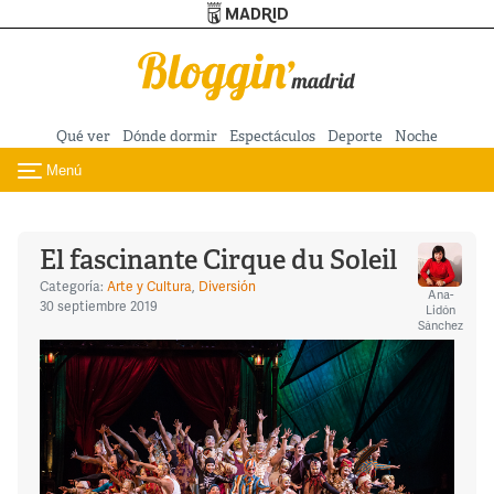
Turismo de Madrid
Pasar al contenido principal
Qué ver
Dónde dormir
Espectáculos
Deporte
Noche
Menú
Toggle navigation
El fascinante Cirque du Soleil
Categoría:
Arte y Cultura
,
Diversión
Ana-
30 septiembre 2019
Lidón
Sánchez