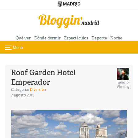
Turismo de Madrid
Pasar al contenido principal
Qué ver
Dónde dormir
Espectáculos
Deporte
Noche
Menú
Toggle navigation
Roof Garden Hotel
Emperador
Ignacio
Vleming
Categoría:
Diversión
7 agosto 2015