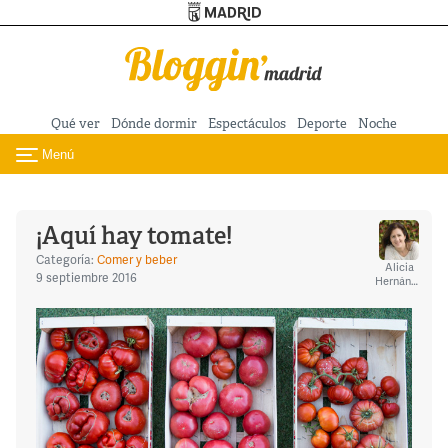
Turismo de Madrid
Pasar al contenido principal
Qué ver
Dónde dormir
Espectáculos
Deporte
Noche
Menú
Toggle navigation
¡Aquí hay tomate!
Categoría:
Comer y beber
Alicia
9 septiembre 2016
Hernández