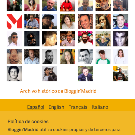
Archivo histórico de Bloggin’Madrid
Español
English
Français
Italiano
Política de cookies
Bloggin'Madrid
utiliza cookies propias y de terceros para
Madrid Destino Cultura Turismo y Negocio, S.A.
Algunos derechos