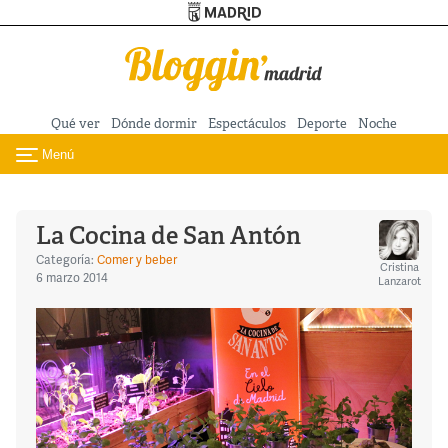
Turismo de Madrid
Pasar al contenido principal
Qué ver
Dónde dormir
Espectáculos
Deporte
Noche
Menú
Toggle navigation
La Cocina de San Antón
Categoría:
Comer y beber
Cristina
6 marzo 2014
Lanzarot