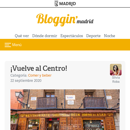
Turismo de Madrid
Pasar al contenido principal
Qué ver
Dónde dormir
Espectáculos
Deporte
Noche
Menú
Toggle navigation
¡Vuelve al Centro!
Categoría:
Comer y beber
Silvia
22 septiembre 2020
Roba